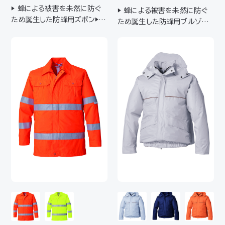
▶ 蜂による被害を未然に防ぐ
▶ 蜂による被害を未然に防ぐ
ため誕生した防蜂用ズボン▶山
ため誕生した防蜂用ブルゾン▶
間部での送電線の保守作業を
山間部での送電線の保守作業
行う際に最適 ▼ズボン用のケ
を行う際に最適
ーブルをご利用ください。詳細
はサポート「デバイス・ファンオ
プション対応表」をご確認くだ
さい。