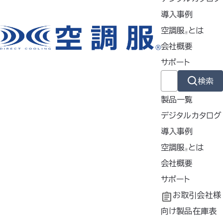
特徴
導入事例
空調服
とは
🄬
会社概要
製品ジャンル
サポート
検索
ウェア
製品一覧
デジタルカタログ
スターターキット
導入事例
導入事例
空調服
とは
🄬
共同開発
空調服
会社概要
とは
ファン
®
工場シミュレーシ
開発秘話
企業理念
サポート
ョン
会社概要
よくあるご質問
お取引会社様
バッテリー
会社沿革
不要なバッテリー
向け製品在庫表