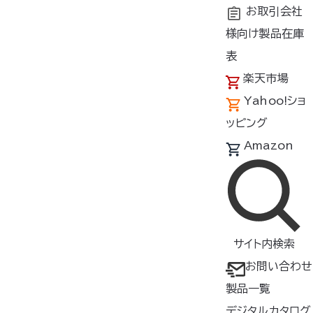
お取引会社
様向け製品在庫
トップ
商品紹介
素材
表
楽天市場
Yahoo!ショ
製品一覧（素材）
ッピング
製品をさがす
Amazon
すべて
検索
サイト内検索
絞り込み
カラー
サイズ
お問い合わせ
製品一覧
形状
素材
デジタルカタログ