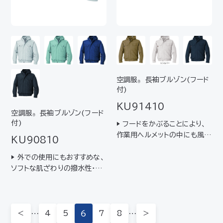
空調服
長袖ブルゾン(フード
®
付)
KU91410
空調服
長袖ブルゾン(フード
®
付)
▶ フードをかぶることにより、
作業用ヘルメットの中にも風が
KU90810
流れて涼しい▶ 吸湿性がよく、
着心地･肌触り抜群の綿100%
▶ 外での使用にもおすすめな、
ソフトな肌ざわりの撥水性･透
湿性に優れたエアコンテック®
素材を採用▶ フードをかぶるこ
とにより、作業用ヘルメットの
中にも風が流れて涼しい
＜
…
4
5
6
7
8
…
＞