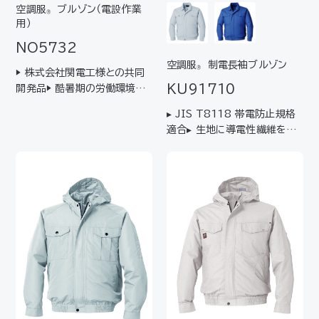
空調服
ブルゾン（電設作業
®
用）
NO5732
空調服
制電長袖ブルゾン
®
▶ 株式会社関電工様との共同
KU91710
開発品▶ 酷暑期の労働環境改
善・熱中症対策などに▶ 専用の
▸ JIS T8118 帯電防止規格
インナースペーサー（SPKDIN
適合▸ 生地に導電性繊維を入
R）を装着すれば、フルハーネス
れ、衣服に帯電しにくい仕様▸
器具にも対応
精密機器工場での誤作動・静電
破壊対策、塗装など、静電気を
嫌う現場向け