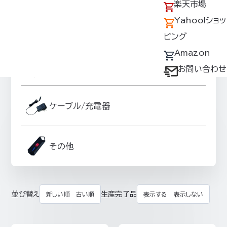
アクセス
の回収について
楽天市場
採用情報
デバイス・ファン
Yahoo!ショッ
ファンオプションパーツ
オプション対応表
ピング
取扱説明書ダウ
Amazon
スーパースペーサーグッズ
ンロードサービス
お問い合わせ
ユーザー登録
購入方法
ケーブル/充電器
防爆デバイス取り
扱い店舗
その他
並び替え
生産完了品
新しい順
古い順
表示する
表示しない