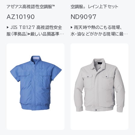
アゼアス高視認性空調服™
空調服
レイン上下セット
®
AZ10190
ND9097
▶ JIS T8127 高視認性安全
▶ 雨天時や熱のこもる現場、
服（準拠品）▶厳しい品質基準に
水・油などがかかる現場に最適
適合した、高い視認性を持った
▶ 耐水圧280kpa（28,000
蛍光生地と再帰性反射材を使
mm）以上
用