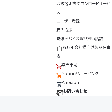
取扱説明書ダウンロードサービ
ス
ユーザー登録
購入方法
長袖ブルゾン
010
防爆デバイス取り扱い店舗
空調服
遮熱ベスト
お取引会社様向け製品在庫
ィなカラーリング
®
素材でスタイリッシ
KU92140
表
軽量・高密度ポリエ
▶遮熱効果で屋外シーンにも
使用し、サービス業
楽天市場
おすすめ▶生地裏のチタンコ
業まで対応▶蛍光カ
Yahoo!ショッピング
ーティング加工で、暑い日差
ァスナーをアクセン
しの中でも温度上昇を抑え
ポーツタイプ▶ワー
Amazon
る▶夏のコーディネートにプ
ん、スポーツ・アウ
ラスしやすいカラーバリエー
お問い合わせ
ション