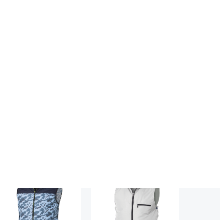
空調服
長袖ブルゾン
空調服
®
®
KU91950
KU92
空調服
半袖ブルゾン
光沢感と重厚感が特徴のヘ
▶スポーテ
®
ンボーン素材を使用した、
とライトな
KU91720
品でありながらカジュアル
ュな一着▶
▶バイカラーのパイピングが
デザイン▶ワークの中にも
ステルを
ポイントの高機能な半袖タイ
性的なスタイルを この製
から軽作
プ▶物流・運送業や軽作業ま
は、在庫がある限りで販売
ラーのフ
で幅広く対応▶ワークはもち
了とさせていただきます。
トとしたス
ろん、スポーツ・アウトドアに
くなり次第、廃番とさせて
クはもちろ
も活躍
いただきます…
トド…