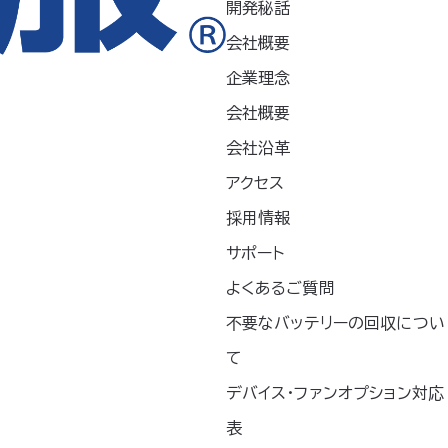
開発秘話
会社概要
空調服
デニム調長袖ブル
スト（フード付）
®
ゾン
企業理念
150
KU91960
会社概要
ティングながら撥
▶デザイン性と動きやすさ、タ
会社沿革
えるスタンドフード
フさを兼ね備えたデニムスタ
▶フードはスタンド
アクセス
イル▶ワークはもちろん、日常
収納可能▶ソフトな
に溶け込むカジュアルテイス
SSサイズまで展開
採用情報
ト この製品は、在庫がある限
ので女性におすす
サポート
りで販売終了とさせていた
ゴルフやウォーキン
だきます。なくなり次第、廃
ろんデイリーユース
よくあるご質問
番とさせていただきますの
でご了承く…
不要なバッテリーの回収につい
て
デバイス・ファンオプション対応
表