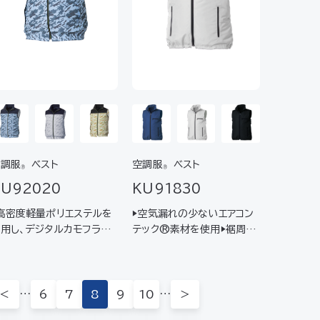
空調服
ベスト
空調服
ベスト
®
®
KU91830
KU92020
▶空気漏れの少ないエアコン
高密度軽量ポリエステルを
テック®素材を使用▶裾周り
用し、デジタルカモフラー
は引き紐でサイズ調節可能▶
ュプリントを用いたカジュ
スポーツ･アウトドアなど、多
ルデザイン▶ワークからデイ
目的に活躍するベストタイプ
ーユースまで取り入れやす
▶作業着などの上から着用可
ベストタイプ
…
…
＜
6
7
8
9
10
＞
能