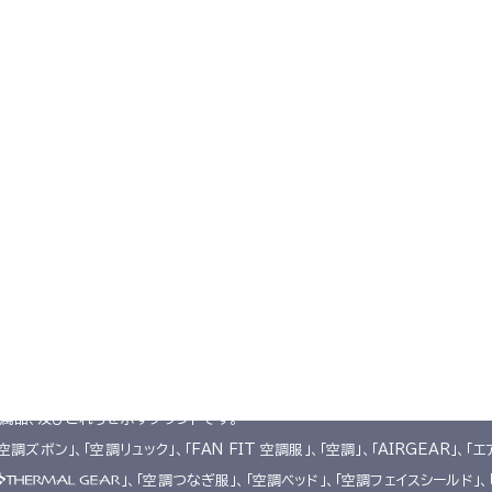
空調服とは
会社概要
サポート
空調服
とは
企業理念
よくあるご質問
®
開発秘話
会社概要
不要なバッテリーの回収について
レーション
会社沿革
デバイス・ファンオプション対応表
採用情報
カタログ・取扱い説明書
アクセス
ユーザー登録
購入方法
防爆デバイス取り扱い店舗
います。
附属品、及びこれらを示すブランドです。
「空調ズボン」、「空調リュック」、「FAN FIT 空調服」、「空調」、「AIRGEAR」、「エ
」、「空調つなぎ服」、「空調ベッド」、「空調フェイスシールド」