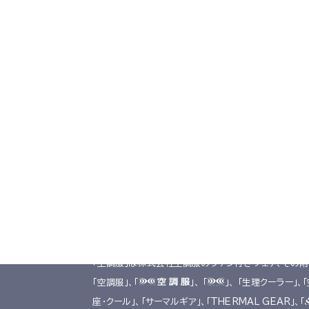
TOP
導入事例
導入事例
製品一覧
共同開発
デジタルカタログ
工場シミュ
お取引会社様向け製品在庫表
掲載商品は株式会社空調服の特許及び技術を使用して
「空調服」は株式会社空調服のファン付きウェア、その
「空調服」、「
」、 「
」、 「生理クーラー」、
座･クール」、「サーマルギア」、「THERMAL GEAR」、「