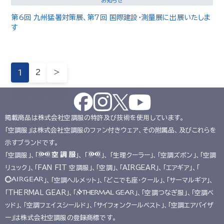
お知らせ
第6回 九州猛暑対策展、第7回 国際建設・測量展に出展いたしま
す
1
2
＞
掲載商品は株式会社空調服の特許及び技術を使用しています。
「空調服」は株式会社空調服のファン付きウェア、その附属品、及びこれらを
示すブランドです。
「空調服」、「
」、 「
」、 「生理クーラー」、「空調ズボン」、「空調
リュック」、「FAN FIT 空調服」、「空調」、「AIRGEAR」、「エアギア」、「
」、「空調ヘルメット」、「どこでも座･クール」、「サーマルギア」、
「THERMAL GEAR」、「
」、「空調つなぎ服」、「空調ベ
ッド」、「空調フェイスシールド」、「サイフォンクールベスト」、「空調エアバイザ
ー」は株式会社空調服の登録商標です。