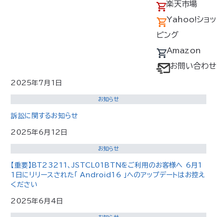
アクセス
の回収について
楽天市場
第11回猛暑対策展へ出展いたします
採用情報
デバイス・ファン
Yahoo!ショッ
2025年7月17日
オプション対応表
ピング
お知らせ
取扱説明書ダウ
Amazon
【重要】BT23221、JSTCL01BTNをご利用のお客様へ （And
ンロードサービス
お問い合わせ
roid16での操作アプリ動作確認済みのご案内）
ユーザー登録
2025年7月1日
購入方法
お知らせ
防爆デバイス取り
訴訟に関するお知らせ
扱い店舗
2025年6月12日
お知らせ
【重要】BT23211、JSTCL01BTNをご利用のお客様へ 6月1
1日にリリースされた「 Android16 」へのアップデートはお控え
ください
2025年6月4日