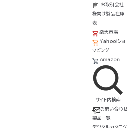
お取引会社
様向け製品在庫
トップ
新着情報
2025年
表
楽天市場
Yahoo!ショ
新着情報
ッピング
Amazon
2025年11月1日
お知らせ
年末年始の休業日に伴う出荷業務停止のご案内
サイト内検索
2025年10月20日
お問い合わせ
お知らせ
製品一覧
【重要】BT23211、JSTCL01BTNをご利用のお客様へ
「 iOS 26 / iPadOS 26 」での操作アプリ動作確認済みのご案
デジタルカタログ