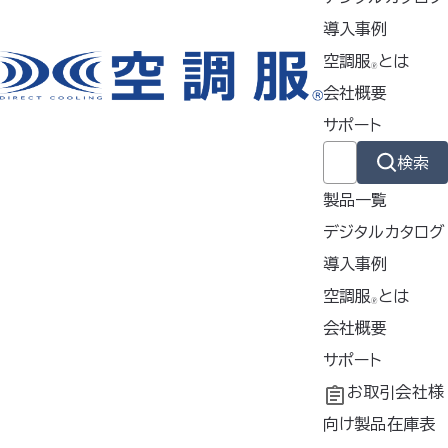
内
導入事例
2025年9月12日
空調服
とは
🄬
お知らせ
会社概要
【重要】BT23221、JSTCL01BTNをご利用のお客様へ 今後リ
サポート
リースされる「 iOS 26 / iPadOS 26 」へのアップデートはお
控えください
検索
2025年9月4日
製品一覧
お知らせ
デジタルカタログ
臨時休業のお知らせ
導入事例
2025年8月4日
導入事例
空調服
とは
🄬
共同開発
空調服
会社概要
とは
お知らせ
®
工場シミュレーシ
開発秘話
企業理念
サポート
物流センターの夏季休業に伴う出荷業務停止のご案内
ョン
会社概要
よくあるご質問
お取引会社様
2025年7月22日
会社沿革
不要なバッテリー
向け製品在庫表
お知らせ