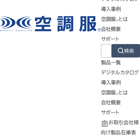
されましたことをご案内いたし
ます。
導入事例
なお、アプリの更新につきましては、
一度アプリをアンイ
空調服
とは
🄬
ンストールし、
その後再度インストールをお願いいたしま
会社概要
す。
サポート
今後ともご愛顧を賜りますよう何卒宜しくお願い申し上げま
検索
す。
製品一覧
デジタルカタログ
新着情報一覧へ戻る
導入事例
導入事例
空調服
とは
🄬
共同開発
空調服
会社概要
とは
®
掲載商品は株式会社空調服の特許及び技術を使用しています。
工場シミュレーシ
開発秘話
企業理念
サポート
「空調服」は株式会社空調服のファン付きウェア、その附属品、及びこれらを
ョン
会社概要
よくあるご質問
お取引会社様
示すブランドです。
会社沿革
不要なバッテリー
向け製品在庫表
「空調服」、「
」、 「
」、 「生理クーラー」、「空調ズボン」、「空調