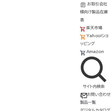
お取引会社
様向け製品在庫
トップ
お知らせ
【重要】BT23221、JSTCL01B...
表
楽天市場
Yahoo!ショ
【重要】BT23221、JSTCL01BTN
ッピング
をご利用のお客様へ （Android16で
Amazon
の操作アプリ動作確認済みのご案内）
更新日：2025年7月17日
いつも弊社製品をご利用いただき、ありがとうございま
サイト内検索
す。
お問い合わせ
表題の2機種の操作アプリにて、
6月11日にリリースされ
製品一覧
ましたOS最新バージョン：
Android16での動作確認が
デジタルカタログ