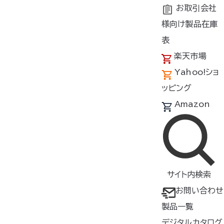
お取引会社
様向け製品在庫
トップ
新着情報
2022年
表
楽天市場
Yahoo!ショ
新着情報
ッピング
Amazon
2022年12月15日
お知らせ
2023年SS 空調服
展示会のご案内
®
サイト内検索
2022年11月30日
お問い合わせ
新製品
製品一覧
最大電圧18V×最大風量106L/秒！ ウルトラハイパワーのコン
ビネーションで熱い身体を瞬間冷却！ 大風量バッテリーとファン
デジタルカタログ