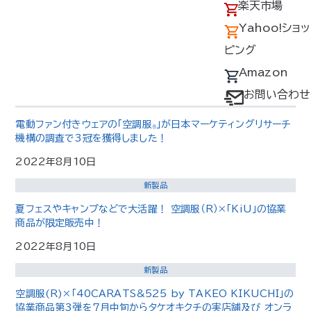
アクセス
の回収について
楽天市場
2022年9月20日
採用情報
デバイス・ファン
Yahoo!ショッ
お知らせ
オプション対応表
ピング
Yahoo！ショッピング出店開始のお知らせ
取扱説明書ダウ
Amazon
2022年8月31日
ンロードサービス
お問い合わせ
お知らせ
ユーザー登録
電動ファン付きウェアの「空調服
」が日本マーケティングリサーチ
®
購入方法
機構の調査で3冠を獲得しました！
防爆デバイス取り
2022年8月10日
扱い店舗
新製品
夏フェスやキャンプなどで大活躍！ 空調服（R）×「KiU」の協業
商品が限定販売中！
2022年8月10日
新製品
空調服(R)×「40CARATS&525 by TAKEO KIKUCHI」の
協業商品第3弾を7月中旬からタケオキクチの実店舗及び オンラ