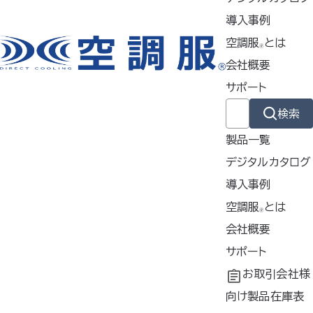
が2023年春に販売予定
導入事例
2022年11月22日
空調服
とは
🄬
お知らせ
会社概要
年末年始の休業日に伴う出荷業務停止のご案内
サポート
2022年11月14日
検索
お知らせ
製品一覧
空調服
バッテリー保管のご注意
®
デジタルカタログ
2022年11月2日
導入事例
お知らせ
導入事例
空調服
とは
🄬
丸子橋リバーサイドジャンボリーに空調服
が出店いたします
共同開発
空調服
会社概要
とは
®
®
2022年10月6日
工場シミュレーシ
開発秘話
企業理念
サポート
お知らせ
ョン
会社概要
よくあるご質問
お取引会社様
会社沿革
不要なバッテリー
向け製品在庫表
緑十字展2022 in 福岡に空調服
が出展いたします
Ⓡ