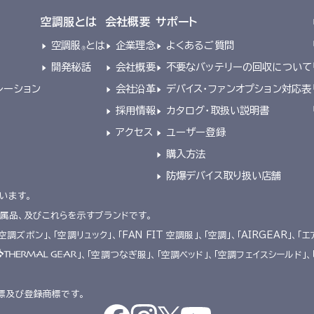
空調服とは
会社概要
サポート
空調服
とは
企業理念
よくあるご質問
®
開発秘話
会社概要
不要なバッテリーの回収について
レーション
会社沿革
デバイス・ファンオプション対応表
採用情報
カタログ・取扱い説明書
アクセス
ユーザー登録
購入方法
防爆デバイス取り扱い店舗
います。
附属品、及びこれらを示すブランドです。
「空調ズボン」、「空調リュック」、「FAN FIT 空調服」、「空調」、「AIRGEAR」、「エ
」、「空調つなぎ服」、「空調ベッド」、「空調フェイスシールド」
標及び登録商標です。