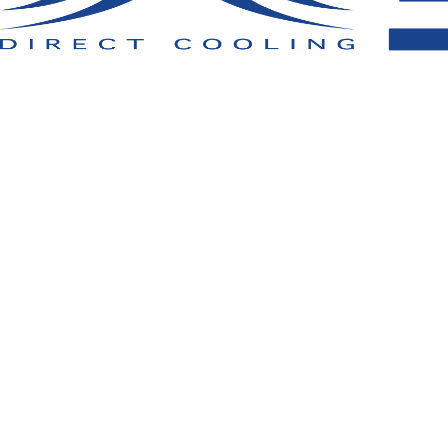
新製品を中心に別注やOEM製品など、多数
来場を希望されるお客様は、本ページ下部の
お申し込みくださいますようお願いいたしま
皆様方のご来場を社員一同、
心よりお待ち申
【展示会概要】
◆開催期間： 2023年 2月1日(水)～3日(金
◆展示会場： 東京ポートシティ竹芝 8階 ポ
〒105-7501 東京都港区海岸1