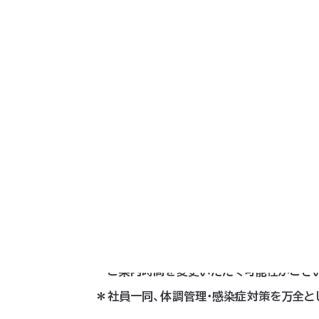
https://www.portcity-hal
◆最寄り駅：JR浜松町駅 北口より徒歩4分
ゆりかもめ竹芝駅 デッキ直通徒
都営大門駅 B2出口より徒歩
＊誠に恐れ入りますが、当展示会は法人のお
＊当展示会は事前予約制とさせていただき
ご案内時間を変更
いただく可能性がござ
＊社員一同、体調管理・感染症対策を万全と