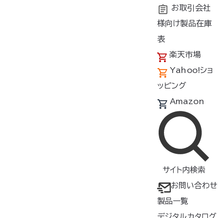
お取引会社
様向け製品在庫
トップ
新着情報
2026年
表
楽天市場
Yahoo!ショ
新着情報
ッピング
Amazon
2026年7月21日
お知らせ
【メディア情報】7/22(水)よる7時より TBS「世界くらべてみた
ら」日本の便利グッズ総選挙
サイト内検索
2026年7月6日
お問い合わせ
記事掲載
製品一覧
NIKKEI BizGate ＜ヒットの軌跡＞「空調服」が涼しい理由 風
デジタルカタログ