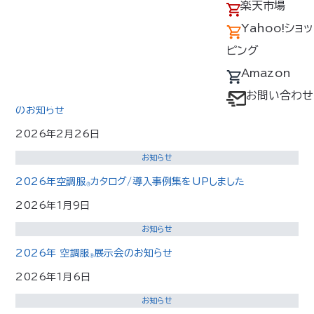
アクセス
の回収について
楽天市場
防爆デバイス取扱説明書 記載内容の誤りに関するお詫びと訂正
のお知らせ
採用情報
デバイス・ファン
Yahoo!ショッ
2026年3月11日
オプション対応表
ピング
取扱説明書ダウ
Amazon
お知らせ
ンロードサービス
お問い合わせ
2026年空調服
カタログ 記載内容の誤りに関するお詫びと訂正
®
のお知らせ
ユーザー登録
2026年2月26日
購入方法
お知らせ
防爆デバイス取り
2026年空調服
カタログ/導入事例集をUPしました
扱い店舗
®
2026年1月9日
お知らせ
2026年 空調服
展示会のお知らせ
®
2026年1月6日
お知らせ