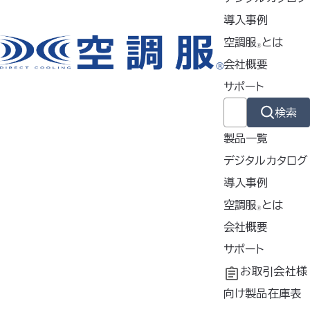
だけじゃない冷涼感の仕組み
導入事例
2026年4月15日
空調服
とは
🄬
お知らせ
会社概要
＜ KU90470＞2026年空調服
カタログ 記載内容の誤りに関
サポート
®
するお詫びと訂正のお知らせ
検索
2026年4月3日
製品一覧
記事掲載
デジタルカタログ
【開発秘話】未踏のベビー向け「空調服
」へ。親子を猛暑から守る、
®
異業種コラボレーションの軌跡
導入事例
2026年4月1日
導入事例
空調服
とは
🄬
共同開発
空調服
会社概要
とは
お知らせ
®
工場シミュレーシ
開発秘話
企業理念
サポート
第7回 関西物流展に出展いたします
ョン
会社概要
よくあるご質問
お取引会社様
2026年3月13日
会社沿革
不要なバッテリー
向け製品在庫表
お知らせ