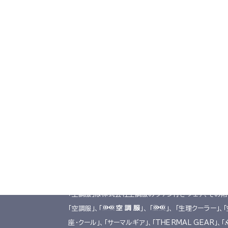
TOP
導入事例
導入事例
製品一覧
共同開発
デジタルカタログ
工場シミュ
お取引会社様向け製品在庫表
掲載商品は株式会社空調服の特許及び技術を使用して
「空調服」は株式会社空調服のファン付きウェア、その
「空調服」、「
」、 「
」、 「生理クーラー」、
座･クール」、「サーマルギア」、「THERMAL GEAR」、「