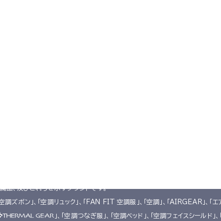
空調服とは
会社概要
サポート
空調服
とは
企業理念
よくあるご質問
®
開発秘話
会社概要
不要なバッテリーの回収について
レーション
会社沿革
デバイス・ファンオプション対応表
採用情報
カタログ・取扱い説明書
アクセス
ユーザー登録
購入方法
防爆デバイス取り扱い店舗
います。
附属品、及びこれらを示すブランドです。
「空調ズボン」、「空調リュック」、「FAN FIT 空調服」、「空調」、「AIRGEAR」、「エ
」、「空調つなぎ服」、「空調ベッド」、「空調フェイスシールド」