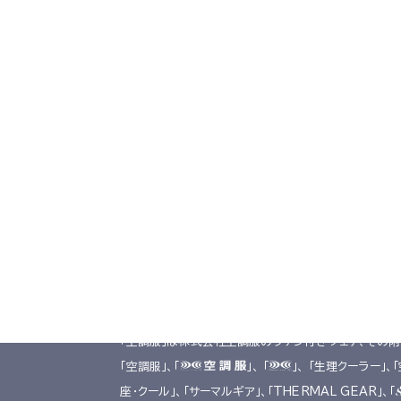
TOP
導入事例
導入事例
製品一覧
共同開発
デジタルカタログ
工場シミュ
お取引会社様向け製品在庫表
掲載商品は株式会社空調服の特許及び技術を使用して
「空調服」は株式会社空調服のファン付きウェア、その
「空調服」、「
」、 「
」、 「生理クーラー」、
座･クール」、「サーマルギア」、「THERMAL GEAR」、「