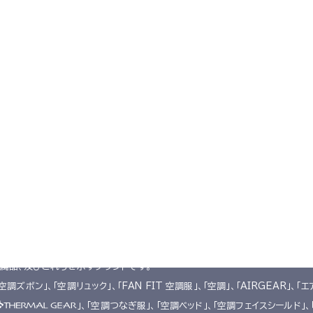
空調服とは
会社概要
サポート
空調服
とは
企業理念
よくあるご質問
®
開発秘話
会社概要
不要なバッテリーの回収について
レーション
会社沿革
デバイス・ファンオプション対応表
採用情報
カタログ・取扱い説明書
アクセス
ユーザー登録
購入方法
防爆デバイス取り扱い店舗
います。
附属品、及びこれらを示すブランドです。
「空調ズボン」、「空調リュック」、「FAN FIT 空調服」、「空調」、「AIRGEAR」、「エ
」、「空調つなぎ服」、「空調ベッド」、「空調フェイスシールド」