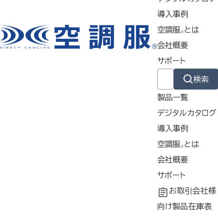
導入事例
空調服
とは
🄬
テレビ番組などでご紹介後、多くの反響をいただきました空
会社概要
調ベッド(R)風眠(型番KBTS03)につきまして、
サポート
一時在庫切れとなりました関係で、現在は接触冷感シーツ付
検索
限定モデル(型番JBT-01)をご案内しております。
製品一覧
何卒よろしくお願い申し上げます。
デジタルカタログ
・楽天市場
導入事例
https://item.rakuten.co.jp/pc2b/10001118/
導入事例
空調服
とは
🄬
共同開発
空調服
会社概要
とは
・Yahooショッピング
®
https://store.shopping.yahoo.co.jp/kuchofuku
工場シミュレーシ
開発秘話
企業理念
サポート
shop/jbt-01.html?sc_i=shp_pc_search_itemlist_s
ョン
会社概要
よくあるご質問
お取引会社様
hsrg_title
会社沿革
不要なバッテリー
向け製品在庫表