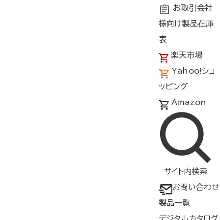
お取引会社
様向け製品在庫
トップ
お知らせ
空調ベッド(R) 風眠の在庫状況について
表
楽天市場
Yahoo!ショ
空調ベッド(R) 風眠の在庫状況につい
ッピング
て
Amazon
更新日：2023年8月1日
サイト内検索
お問い合わせ
製品一覧
デジタルカタログ