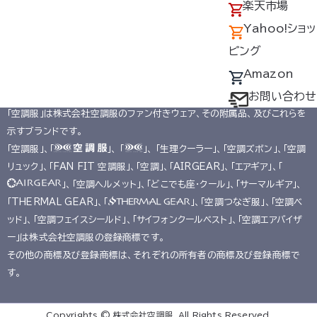
アクセス
の回収について
楽天市場
新着情報一覧へ戻る
採用情報
デバイス・ファン
Yahoo!ショッ
オプション対応表
ピング
取扱説明書ダウ
Amazon
ンロードサービス
お問い合わせ
掲載商品は株式会社空調服の特許及び技術を使用しています。
「空調服」は株式会社空調服のファン付きウェア、その附属品、及びこれらを
ユーザー登録
示すブランドです。
購入方法
「空調服」、「
」、 「
」、 「生理クーラー」、「空調ズボン」、「空調
防爆デバイス取り
リュック」、「FAN FIT 空調服」、「空調」、「AIRGEAR」、「エアギア」、「
」、「空調ヘルメット」、「どこでも座･クール」、「サーマルギア」、
扱い店舗
「THERMAL GEAR」、「
」、「空調つなぎ服」、「空調ベ
ッド」、「空調フェイスシールド」、「サイフォンクールベスト」、「空調エアバイザ
ー」は株式会社空調服の登録商標です。
その他の商標及び登録商標は、それぞれの所有者の商標及び登録商標で
す。
Copyrights © 株式会社空調服. All Rights Reserved.