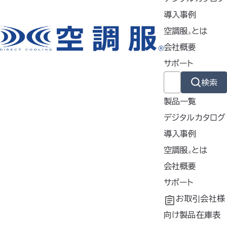
2022年6月4日
導入事例
空調服
とは
🄬
会社概要
1
サポート
検索
製品一覧
掲載商品は株式会社空調服の特許及び技術を使用しています。
デジタルカタログ
「空調服」は株式会社空調服のファン付きウェア、その附属品、及びこれらを
示すブランドです。
導入事例
「空調服」、「
」、 「
」、 「生理クーラー」、「空調ズボン」、「空調
導入事例
空調服
とは
🄬
リュック」、「FAN FIT 空調服」、「空調」、「AIRGEAR」、「エアギア」、「
共同開発
空調服
会社概要
とは
®
」、「空調ヘルメット」、「どこでも座･クール」、「サーマルギア」、
工場シミュレーシ
開発秘話
企業理念
サポート
「THERMAL GEAR」、「
」、「空調つなぎ服」、「空調ベ
ッド」、「空調フェイスシールド」、「サイフォンクールベスト」、「空調エアバイザ
ョン
会社概要
よくあるご質問
お取引会社様
ー」は株式会社空調服の登録商標です。
会社沿革
不要なバッテリー
向け製品在庫表
その他の商標及び登録商標は、それぞれの所有者の商標及び登録商標で