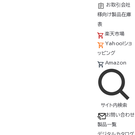
お取引会社
様向け製品在庫
トップ
新着情報
導入事例
表
楽天市場
Yahoo!ショ
新着情報
ッピング
Amazon
2026年2月26日
お知らせ
2026年空調服
カタログ/導入事例集をUPしました
®
サイト内検索
お問い合わせ
1
製品一覧
デジタルカタログ