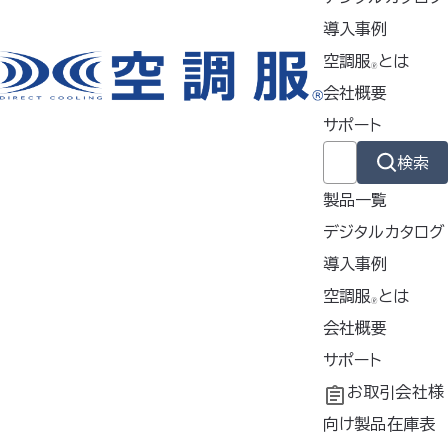
導入事例
掲載商品は株式会社空調服の特許及び技術を使用しています。
空調服
とは
🄬
「空調服」は株式会社空調服のファン付きウェア、その附属品、及びこれらを
会社概要
示すブランドです。
サポート
「空調服」、「
」、 「
」、 「生理クーラー」、「空調ズボン」、「空調
リュック」、「FAN FIT 空調服」、「空調」、「AIRGEAR」、「エアギア」、「
検索
」、「空調ヘルメット」、「どこでも座･クール」、「サーマルギア」、
製品一覧
「THERMAL GEAR」、「
」、「空調つなぎ服」、「空調ベ
ッド」、「空調フェイスシールド」、「サイフォンクールベスト」、「空調エアバイザ
デジタルカタログ
ー」は株式会社空調服の登録商標です。
導入事例
その他の商標及び登録商標は、それぞれの所有者の商標及び登録商標で
導入事例
空調服
とは
す。
🄬
共同開発
空調服
会社概要
とは
®
工場シミュレーシ
開発秘話
企業理念
サポート
Copyrights © 株式会社空調服. All Rights Reserved.
ョン
会社概要
よくあるご質問
お取引会社様
会社沿革
不要なバッテリー
向け製品在庫表