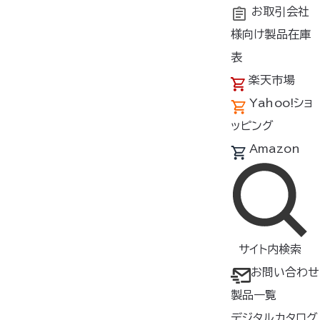
お取引会社
様向け製品在庫
トップ
新着情報
18V
表
楽天市場
Yahoo!ショ
新着情報
ッピング
Amazon
2023年3月29日
お知らせ
猛暑を一気に吹き飛ばす！最強レベルの新デバイスが入荷！
サイト内検索
2023年3月2日
お問い合わせ
お知らせ
製品一覧
2023年空調服
デジタルカタログUPしました！
®
デジタルカタログ