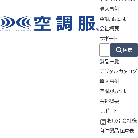
2022年12月15日
導入事例
お知らせ
空調服
とは
🄬
2023年SS 空調服
展示会のご案内
®
会社概要
2022年11月30日
サポート
新製品
検索
最大電圧18V×最大風量106L/秒！ ウルトラハイパワーのコン
製品一覧
ビネーションで熱い身体を瞬間冷却！ 大風量バッテリーとファン
が2023年春に販売予定
デジタルカタログ
導入事例
導入事例
空調服
とは
🄬
1
共同開発
空調服
会社概要
とは
®
工場シミュレーシ
開発秘話
企業理念
サポート
ョン
会社概要
よくあるご質問
お取引会社様
掲載商品は株式会社空調服の特許及び技術を使用しています。
会社沿革
不要なバッテリー
向け製品在庫表
「空調服」は株式会社空調服のファン付きウェア、その附属品、及びこれらを