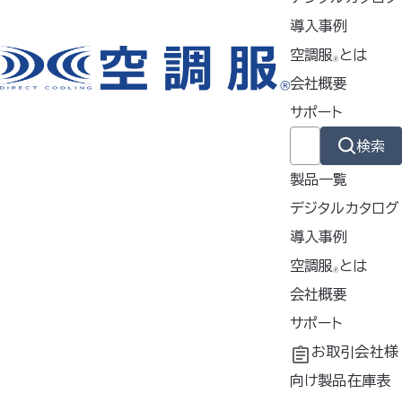
導入事例
2024年5月9日
空調服
とは
お知らせ
🄬
会社概要
空調服
スラックスのMAKUAKEプロジェクトがスタートしまし
®
た
サポート
2024年2月21日
検索
プレスリリース
製品一覧
お客様と共に歩んだ20年！ 株式会社空調服が20周年記念特別
デジタルカタログ
サイト開設
導入事例
2024年1月29日
導入事例
空調服
とは
🄬
お知らせ
共同開発
空調服
会社概要
とは
®
新たに空調服
導入企業インタビューをYouTubeに公開いたし
®
工場シミュレーシ
開発秘話
企業理念
サポート
ました
ョン
会社概要
よくあるご質問
お取引会社様
2024年1月16日
会社沿革
不要なバッテリー
向け製品在庫表
お知らせ