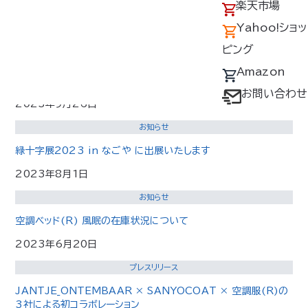
アクセス
の回収について
楽天市場
2024年SS 空調服
展示会のご案内
®
採用情報
デバイス・ファン
Yahoo!ショッ
2023年11月22日
オプション対応表
ピング
お知らせ
取扱説明書ダウ
Amazon
年末年始の休業日に伴う出荷業務停止のご案内
ンロードサービス
お問い合わせ
2023年9月26日
ユーザー登録
お知らせ
購入方法
緑十字展2023 in なごや に出展いたします
防爆デバイス取り
2023年8月1日
扱い店舗
お知らせ
空調ベッド(R) 風眠の在庫状況について
2023年6月20日
プレスリリース
JANTJE_ONTEMBAAR × SANYOCOAT × 空調服(R)の
3社による初コラボレーション