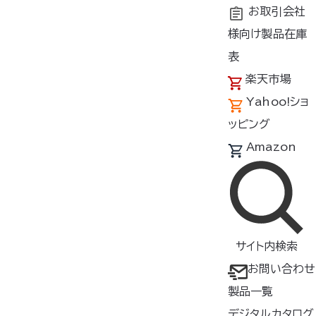
お取引会社
様向け製品在庫
トップ
新着情報
空調服
表
楽天市場
Yahoo!ショ
新着情報
ッピング
Amazon
2024年7月8日
お知らせ
第１０回 猛暑対策展に出展いたします。
サイト内検索
2024年5月30日
お問い合わせ
記事掲載
製品一覧
放送のお知らせ(2024年5月25日 土曜日/NHK WORLD『Ja
pan’s Top Inventions』)
デジタルカタログ